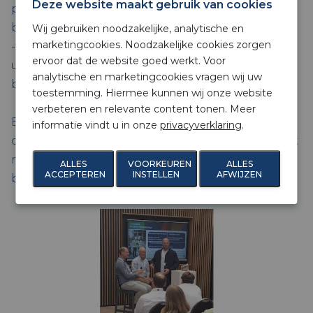
Deze website maakt gebruik van cookies
praktijkvoorbeelden die het gesprek verder
brachten. De award ‘Passie voor beton” is dit jaar
Wij gebruiken noodzakelijke, analytische en
marketingcookies. Noodzakelijke cookies zorgen
-vanwege zijn enorme fascinatie voor beton-
ervoor dat de website goed werkt. Voor
uitgereikt aan Eelco van der Weij,
analytische en marketingcookies vragen wij uw
betontechnoloog.
toestemming. Hiermee kunnen wij onze website
verbeteren en relevante content tonen. Meer
Een interessante middag waarin duidelijk werd
informatie vindt u in onze
privacyverklaring
.
dat digitale transformatie geen toekomstmuziek
meer is, maar een thema dat nu speelt in de
ALLES
VOORKEUREN
ALLES
ACCEPTEREN
INSTELLEN
AFWIJZEN
betonsector.