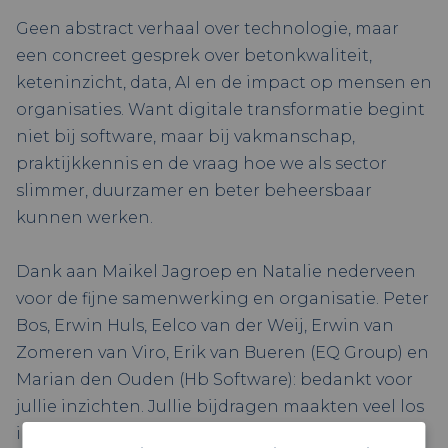
Geen abstract verhaal over technologie, maar
een concreet gesprek over betonkwaliteit,
keteninzicht, data, AI en de impact op mensen en
organisaties. Want digitale transformatie begint
niet bij software, maar bij vakmanschap,
praktijkkennis en de vraag hoe we als sector
slimmer, duurzamer en beter beheersbaar
kunnen werken.
Dank aan Maikel Jagroep en Natalie nederveen
voor de fijne samenwerking en organisatie. Peter
Bos, Erwin Huls, Eelco van der Weij, Erwin van
Zomeren van Viro, Erik van Bueren (EQ Group) en
Marian den Ouden (Hb Software): bedankt voor
jullie inzichten. Jullie bijdragen maakten veel los
in de zaal: herkenning, scherpe vragen en