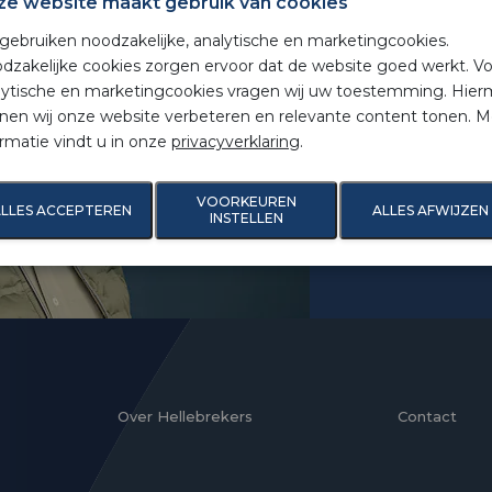
ze website maakt gebruik van cookies
We hebben uw
 gebruiken noodzakelijke, analytische en marketingcookies.
werkdagen nee
dzakelijke cookies zorgen ervoor dat de website goed werkt. V
contact? Dan k
lytische en marketingcookies vragen wij uw toestemming. Hie
nen wij onze website verbeteren en relevante content tonen. M
ormatie vindt u in onze
privacyverklaring
.
Een fijne dag
VOORKEUREN
LLES ACCEPTEREN
ALLES AFWIJZEN
INSTELLEN
Over Hellebrekers
Contact