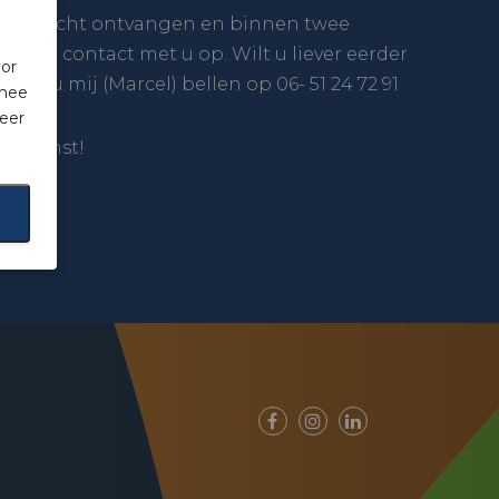
 bericht ontvangen en binnen twee
m ik contact met u op. Wilt u liever eerder
oor
unt u mij (Marcel) bellen op 06- 51 24 72 91
rmee
eer
 gewenst!