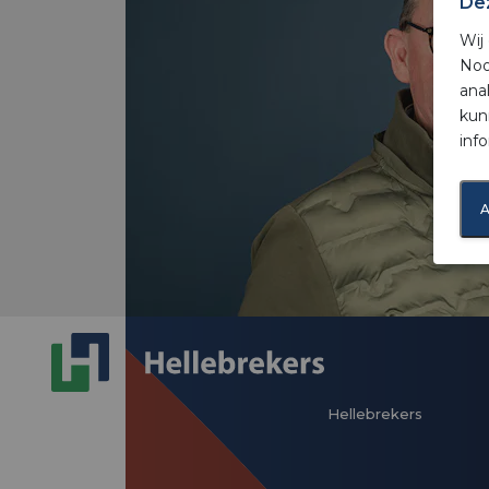
De
Wij
Noo
ana
kun
inf
A
Hellebrekers