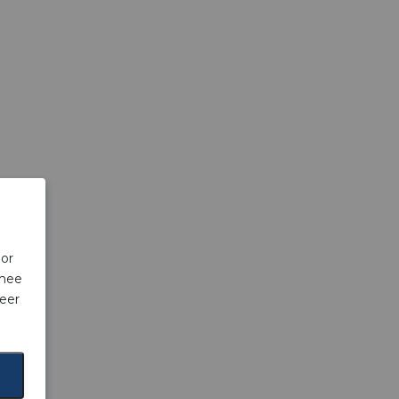
oor
rmee
eer