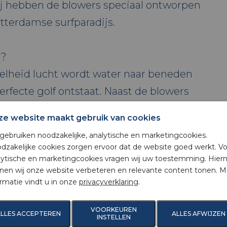
ij hebben de blowers speciaal ontworpen
tterdamse surfparadijs.
n?
lheid lucht wordt water naar beneden
fecte golf ontstaat. Naast de blowers
 14 besturingskasten en 8
ze website maakt gebruik van cookies
 gebruiken noodzakelijke, analytische en marketingcookies.
dzakelijke cookies zorgen ervoor dat de website goed werkt. V
lytische en marketingcookies vragen wij uw toestemming. Hie
pening is nu echt begonnen. We kunnen
nen wij onze website verbeteren en relevante content tonen. M
ste surfers de golven trotseren.
ormatie vindt u in onze
privacyverklaring
.
VOORKEUREN
ortcentrum middenin Rotterdam waar
LLES ACCEPTEREN
ALLES AFWIJZEN
INSTELLEN