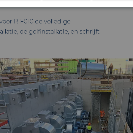
fsurfen, bodyboarden, kajakken en zelfs
 voor RIF010 de volledige
atie, de golfinstallatie, en schrijft