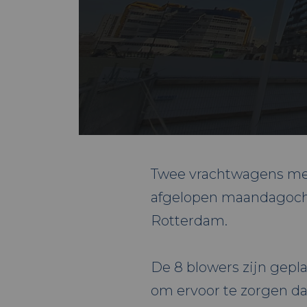
Twee vrachtwagens met
afgelopen maandagochte
Rotterdam.
De 8 blowers zijn gepla
om ervoor te zorgen da