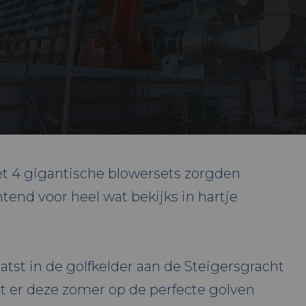
 4 gigantische blowersets zorgden
nd voor heel wat bekijks in hartje
atst in de golfkelder aan de Steigersgracht
t er deze zomer op de perfecte golven