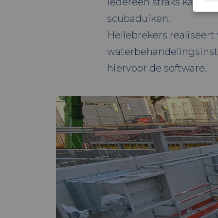
iedereen straks kan gol
scubaduiken.
Hellebrekers realiseert
waterbehandelingsinstall
hiervoor de software.