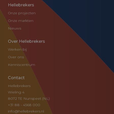
Hellebrekers
Onze projecten
Onze markten
Nieuws
Over Hellebrekers
Werken bij
Over ons
Kenniscentrum
Contact
Hellebrekers
Wieling 4
8072 TE Nunspeet (NL)
+31 88 - 4568 000
info@hellebrekers.nl