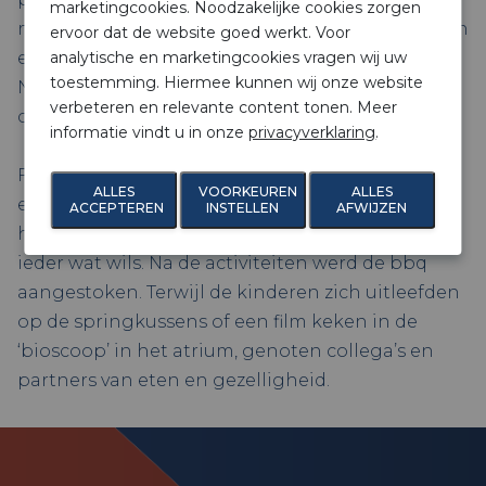
marketingcookies. Noodzakelijke cookies zorgen
met springkussens, stormbanen, knutseltafels en
ervoor dat de website goed werkt. Voor
analytische en marketingcookies vragen wij uw
een schminkhoek. En Outdoor Centrum
toestemming. Hiermee kunnen wij onze website
Nunspeet had tal van activiteiten uitgezet waar
verbeteren en relevante content tonen. Meer
collega’s vooraf een keuze uit hadden gemaakt.
informatie vindt u in onze
privacyverklaring
.
Fat Maxen, steppen, tandem fietsen, voetballen,
ALLES
VOORKEUREN
ALLES
een zeskamp, een ice-tea workshop of met de
ACCEPTEREN
INSTELLEN
AFWIJZEN
huifkar de omgeving verkennen. Er was voor
ieder wat wils. Na de activiteiten werd de bbq
aangestoken. Terwijl de kinderen zich uitleefden
op de springkussens of een film keken in de
‘bioscoop’ in het atrium, genoten collega’s en
partners van eten en gezelligheid.