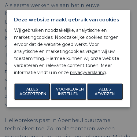
Als eerste werken we aan het nieuwe
binnenverblijf van de wolapen en de baardsaki’s.
Deze website maakt gebruik van cookies
Daarna volgt de bouw van het
dwergapenverblijf. Nieuw hieraan is dat
Wij gebruiken noodzakelijke, analytische en
marketingcookies. Noodzakelijke cookies zorgen
bezoekers van Apenheul de dwergapen – bij
ervoor dat de website goed werkt. Voor
slechter weer – ook binnen kunnen bewonderen.
analytische en marketingcookies vragen wij uw
Tot slot zal Hellebrekers ook het bestaande
toestemming. Hiermee kunnen wij onze website
verblijf van de Hanuman langoeren een
verbeteren en relevante content tonen. Meer
technische upgrade geven. We mogen de
informatie vindt u in onze
privacyverklaring
.
volledige werktuigkundige installaties voor de
nieuwe apenverblijven ontwerpen en realiseren,
ALLES
VOORKEUREN
ALLES
ACCEPTEREN
INSTELLEN
AFWIJZEN
zoals de waterinstallatie, klimaatbeheersing en
verwarmingsinstallatie met vloerverwarming.
Hellebrekers past in Apenheul duurzame
technieken toe. Zo implementeren we een
warmtepomp voor de nieuwe gebouwen. Met de