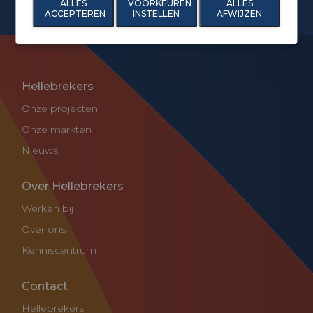
ALLES
VOORKEUREN
ALLES
ACCEPTEREN
INSTELLEN
AFWIJZEN
Hellebrekers
Onze projecten
Onze markten
Nieuws
Over Hellebrekers
Werken bij
Over ons
Kenniscentrum
Contact
Hellebrekers