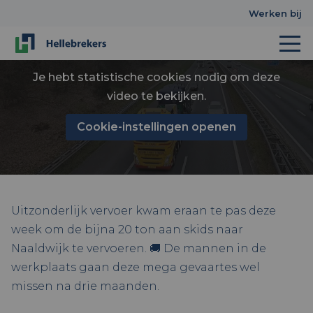
Werken bij
Je hebt statistische cookies nodig om deze
video te bekijken.
Cookie-instellingen openen
Uitzonderlijk vervoer kwam eraan te pas deze
week om de bijna 20 ton aan skids naar
Naaldwijk te vervoeren. 🚚 De mannen in de
werkplaats gaan deze mega gevaartes wel
missen na drie maanden.