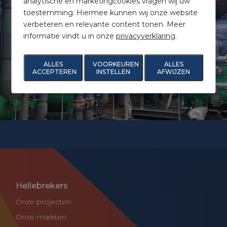
analytische en marketingcookies vragen wij uw
toestemming. Hiermee kunnen wij onze website
verbeteren en relevante content tonen. Meer
informatie vindt u in onze
privacyverklaring
.
ALLES
VOORKEUREN
ALLES
ACCEPTEREN
INSTELLEN
AFWIJZEN
Hellebrekers
Onze projecten
Onze markten