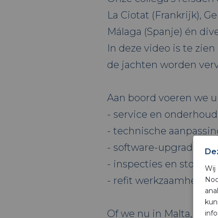
La Ciotat (Frankrijk), Ge
Málaga (Spanje) én div
In deze video is te zie
de jachten worden ver
Aan boord voeren we u
- service en onderhoud
- technische aanpassin
- software-upgrades
De
- inspecties en storin
Wij
- refit werkzaamheden
Noo
ana
kun
Of we nu in Malta, Spa
inf