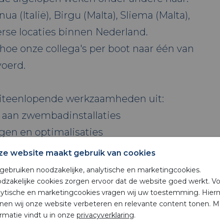
nua (Italië), Birgu (Malta), Sliema (Malta),
erse locaties binnen Nederland.
n hoe onze collega's per boot naar één van
voerd.
iteenlopende werkzaamheden uit:
 aan zwembadinstallaties
gen en optimalisaties
ze website maakt gebruik van cookies
gsoplossingen
 gebruiken noodzakelijke, analytische en marketingcookies.
dzakelijke cookies zorgen ervoor dat de website goed werkt. V
lytische en marketingcookies vragen wij uw toestemming. Hie
nen wij onze website verbeteren en relevante content tonen. M
nje of Nederland werken: Pieter Hazeleger,
ormatie vindt u in onze
privacyverklaring
.