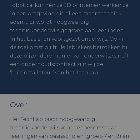
robotica, kunnen ze 3D printen en werken ze
in een omgeving die alleen maar techniek
ademt. Er wordt hoogwaardig
techniekonderwijs gegeven aan leerlingen
in het basis- en voortgezet onderwijs. Ook in
de toekomst blijft Hellebrekers betrokken bij
deze bijzondere manier van onderwijs; vanuit
een onderhoudscontract zijn wij de
‘huisinstallateur’ van het TechLab.
Over
Het TechLab biedt hoogwaardig
techniekonderwijs voor de toekomst aan
leerlingen van basisscholen (groep 7 en 8) en