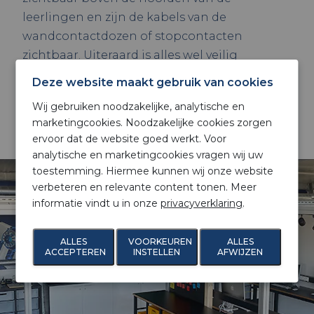
leerlingen en zijn de kabels van de
wandcontactdozen of stopcontacten
zichtbaar. Uiteraard is alles wel veilig
aangesloten, het is alleen in het zicht en niet
Deze website maakt gebruik van cookies
weggewerkt zoals wij dat normaal gesproken
Wij gebruiken noodzakelijke, analytische en
gewend zijn.
marketingcookies. Noodzakelijke cookies zorgen
ervoor dat de website goed werkt. Voor
analytische en marketingcookies vragen wij uw
toestemming. Hiermee kunnen wij onze website
verbeteren en relevante content tonen. Meer
informatie vindt u in onze
privacyverklaring
.
ALLES
VOORKEUREN
ALLES
ACCEPTEREN
INSTELLEN
AFWIJZEN