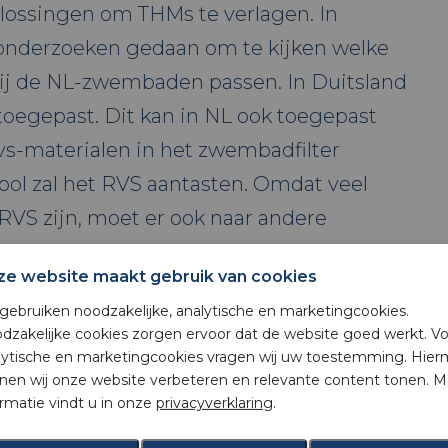
oplossingen om THMs te verlagen. In
 onderzoeken gedaan om te kijken welke
bij de NL-zwembaden passen. In Duitsland
toegepast. Dit kan in NL ook toegepast
vs-materialen in het zwembadfilter
ool zal het RVS aantasten. Omdat veel
VS zijn, moet er ook naar andere
orden. Een veelbelovende techniek is
ze website maakt gebruik van cookies
 dit is een combinatie van UV-behandeling
 gebruiken noodzakelijke, analytische en marketingcookies.
 of ozon. De UV-behandeling kan zowel
dzakelijke cookies zorgen ervoor dat de website goed werkt. V
t lagedruk UV gedaan worden. Er zijn een
lytische en marketingcookies vragen wij uw toestemming. Hie
nen wij onze website verbeteren en relevante content tonen. M
vanceerde oxidatie in NL, echter is niet
ormatie vindt u in onze
privacyverklaring
.
eze installaties ontworpen moeten