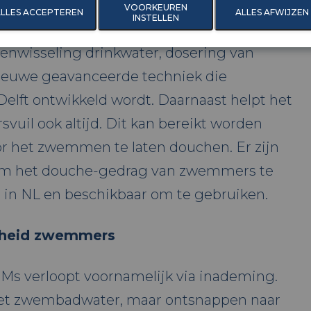
osis). Hiervoor is dus onderzoek nodig.
VOORKEUREN
LLES ACCEPTEREN
ALLES AFWIJZEN
INSTELLEN
ok mogelijk, zoals actief-kool filtratie,
ionenwisseling drinkwater, dosering van
nieuwe geavanceerde techniek die
lft ontwikkeld wordt. Daarnaast helpt het
uil ook altijd. Dit kan bereikt worden
 het zwemmen te laten douchen. Er zijn
om het douche-gedrag van zwemmers te
 in NL en beschikbaar om te gebruiken.
dheid zwemmers
HMs verloopt voornamelijk via inademing.
het zwembadwater, maar ontsnappen naar