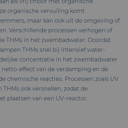
an als vrij chloor met organische
eze organische vervuiling komt
wemmers, maar kan ook uit de omgeving of
en. Verschillende processen verhogen of
tie THMs in het zwembadwater. Doordat
dampen THMs snel bij intensief water-
ndelijke concentratie in het zwembadwater
 netto-effect van de verdamping en de
de chemische reacties. Processen zoals UV
 THMs ook versnellen, zodat de
het plaatsen van een UV-reactor.