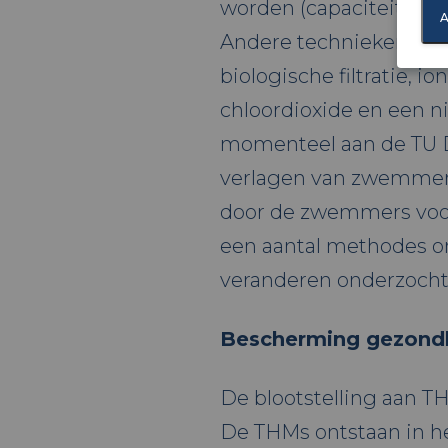
worden (capaciteit en d
A
Andere technieken zijn o
biologische filtratie, 
chloordioxide en een 
momenteel aan de TU De
verlagen van zwemmersv
door de zwemmers voor
een aantal methodes 
veranderen onderzocht
Bescherming gezon
De blootstelling aan T
De THMs ontstaan in 