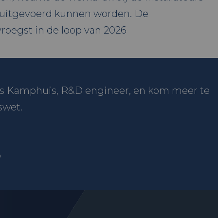
 uitgevoerd kunnen worden. De
vroegst in de loop van 2026
s Kamphuis, R&D engineer, en kom meer te
swet.
8