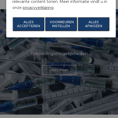
relevante content tonen. Meer informatie vindt u in
onze
privacyverklaring
.
ALLES
VOORKEUREN
ALLES
ACCEPTEREN
INSTELLEN
AFWIJZEN
Toepassingsmogelijkheden
Lees meer