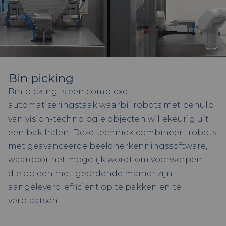
Bin picking
Bin picking is een complexe
automatiseringstaak waarbij robots met behulp
van vision-technologie objecten willekeurig uit
een bak halen. Deze techniek combineert robots
met geavanceerde beeldherkenningssoftware,
waardoor het mogelijk wordt om voorwerpen,
die op een niet-geordende manier zijn
aangeleverd, efficiënt op te pakken en te
verplaatsen.