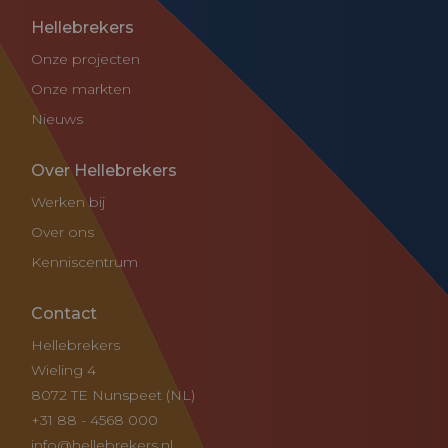
Hellebrekers
Onze projecten
Onze markten
Nieuws
Over Hellebrekers
Werken bij
Over ons
Kenniscentrum
Contact
Hellebrekers
Wieling 4
8072 TE Nunspeet (NL)
+31 88 - 4568 000
info@hellebrekers.nl