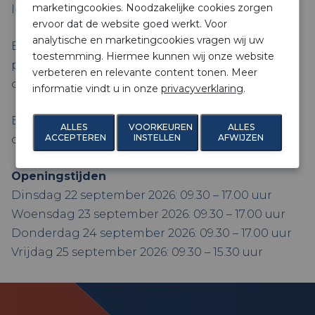
marketingcookies. Noodzakelijke cookies zorgen
leg je verbindingen die je werk vooruithelpen.
ervoor dat de website goed werkt. Voor
analytische en marketingcookies vragen wij uw
Bereid je voor op een inspirerende editie vol
toestemming. Hiermee kunnen wij onze website
praktische inzichten, nieuwe kansen en
verbeteren en relevante content tonen. Meer
ontmoetingen die waarde toevoegen.
informatie vindt u in onze
privacyverklaring
.
Bezoek onze
stand 7F051
en laat u verrassen
ALLES
VOORKEUREN
ALLES
ACCEPTEREN
INSTELLEN
AFWIJZEN
door onze unieke aanpak.
Openingstijden
Dinsdag 22 september 2026: 09.30 – 17.00 uur
Woensdag 23 september 2026: 09.30 – 17.00 uur
Donderdag 24 september 2026: 09.30 – 17.00 uur
Vrijdag 25 september 2026: 09.30 – 15.30 uur